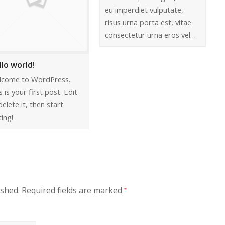
eu imperdiet vulputate,
risus urna porta est, vitae
consectetur urna eros vel…
llo world!
lcome to WordPress.
s is your first post. Edit
delete it, then start
ting!
ished.
Required fields are marked
*