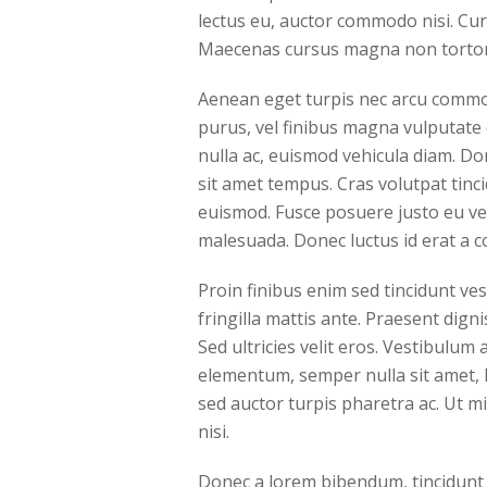
lectus eu, auctor commodo nisi. Cur
Maecenas cursus magna non tortor
Aenean eget turpis nec arcu commodo
purus, vel finibus magna vulputate 
nulla ac, euismod vehicula diam. Don
sit amet tempus. Cras volutpat tinc
euismod. Fusce posuere justo eu vehi
malesuada. Donec luctus id erat a 
Proin finibus enim sed tincidunt vest
fringilla mattis ante. Praesent dign
Sed ultricies velit eros. Vestibulum
elementum, semper nulla sit amet, h
sed auctor turpis pharetra ac. Ut m
nisi.
Donec a lorem bibendum, tincidunt j