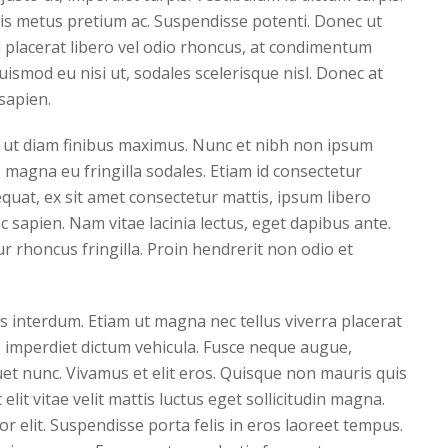
ilisis metus pretium ac. Suspendisse potenti. Donec ut
Sed placerat libero vel odio rhoncus, at condimentum
ismod eu nisi ut, sodales scelerisque nisl. Donec at
sapien.
 ut diam finibus maximus. Nunc et nibh non ipsum
us magna eu fringilla sodales. Etiam id consectetur
quat, ex sit amet consectetur mattis, ipsum libero
ac sapien. Nam vitae lacinia lectus, eget dapibus ante.
r rhoncus fringilla. Proin hendrerit non odio et
is interdum. Etiam ut magna nec tellus viverra placerat
is imperdiet dictum vehicula. Fusce neque augue,
quet nunc. Vivamus et elit eros. Quisque non mauris quis
it vitae velit mattis luctus eget sollicitudin magna.
r elit. Suspendisse porta felis in eros laoreet tempus.