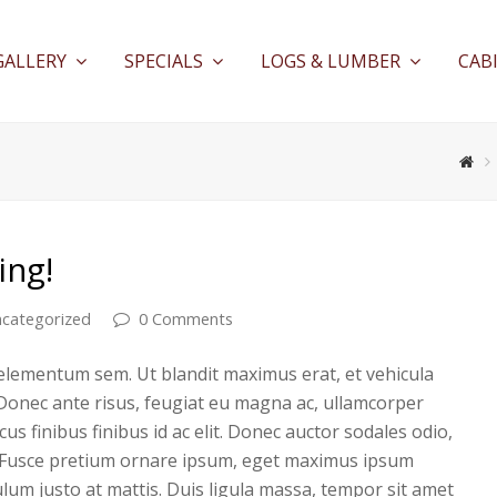
GALLERY
SPECIALS
LOGS & LUMBER
CAB
ing!
categorized
0 Comments
 elementum sem. Ut blandit maximus erat, et vehicula
a. Donec ante risus, feugiat eu magna ac, ullamcorper
us finibus finibus id ac elit. Donec auctor sodales odio,
 Fusce pretium ornare ipsum, eget maximus ipsum
lum justo at mattis. Duis ligula massa, tempor sit amet