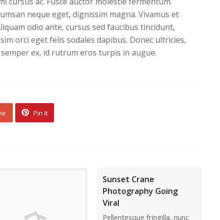
is mi cursus ac. Fusce auctor molestie fermentum.
ccumsan neque eget, dignissim magna. Vivamus et
. Aliquam odio ante, cursus sed faucibus tincidunt,
im orci eget felis sodales dapibus. Donec ultricies,
 semper ex, id rutrum eros turpis in augue.
ne
Pin It
Sunset Crane
Photography Going
Viral
Pellentesque fringilla, nunc