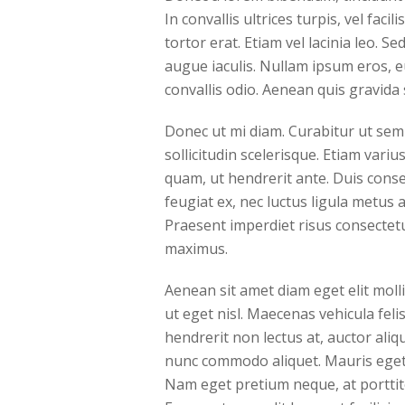
In convallis ultrices turpis, vel fac
tortor erat. Etiam vel lacinia leo. 
augue iaculis. Nullam ipsum eros, eu
convallis odio. Aenean quis gravida 
Donec ut mi diam. Curabitur ut sem
sollicitudin scelerisque. Etiam vari
quam, ut hendrerit ante. Duis conse
feugiat ex, nec luctus ligula metus 
Praesent imperdiet risus consectetu
maximus.
Aenean sit amet diam eget elit moll
ut eget nisl. Maecenas vehicula fel
hendrerit non lectus at, auctor ali
nunc commodo aliquet. Mauris eget el
Nam eget pretium neque, at porttito