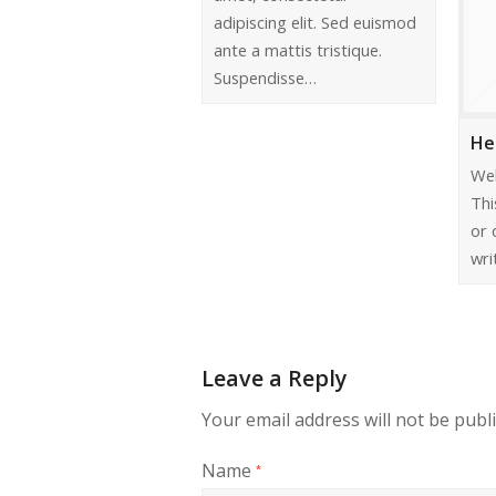
adipiscing elit. Sed euismod
ante a mattis tristique.
Suspendisse…
He
We
Thi
or 
wri
Leave a Reply
Your email address will not be publ
Name
*