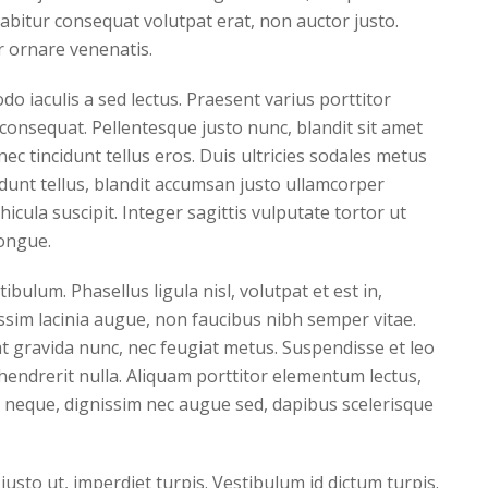
abitur consequat volutpat erat, non auctor justo.
 ornare venenatis.
 iaculis a sed lectus. Praesent varius porttitor
consequat. Pellentesque justo nunc, blandit sit amet
ec tincidunt tellus eros. Duis ultricies sodales metus
idunt tellus, blandit accumsan justo ullamcorper
cula suscipit. Integer sagittis vulputate tortor ut
congue.
ibulum. Phasellus ligula nisl, volutpat et est in,
issim lacinia augue, non faucibus nibh semper vitae.
 at gravida nunc, nec feugiat metus. Suspendisse et leo
endrerit nulla. Aliquam porttitor elementum lectus,
i neque, dignissim nec augue sed, dapibus scelerisque
usto ut, imperdiet turpis. Vestibulum id dictum turpis.